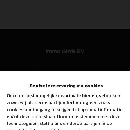
Immo Ginis BV
Marsestraat 66A, 3950 Kaulille
011/52.52.52
Een betere ervaring via cookies
T
E
info@immoginis.be
Om u de best mogelijke ervaring te bieden, gebruiken
zowel wij als derde partijen technologieën zoals
BTW BE0811573957
cookies om toegang te krijgen tot apparaatinformatie
en/of deze op te slaan. Door in te stemmen met deze
technologieën, stelt u ons en derde partijen in de