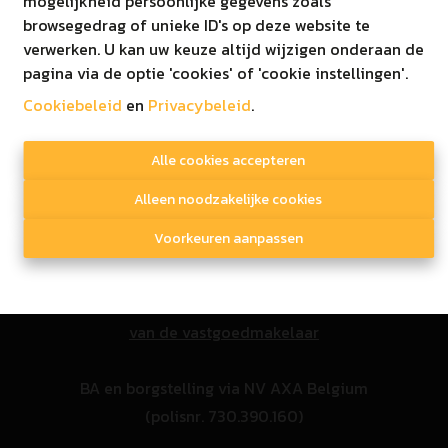
mogelijkheid persoonlijke gegevens zoals
browsegedrag of unieke ID's op deze website te
© 2020 Immo Ginis
verwerken. U kan uw keuze altijd wijzigen onderaan de
Disclaimer
|
Privacy beleid
pagina via de optie 'cookies' of 'cookie instellingen'.
Cookiebeleid
en
Privacybeleid
.
Toezichthoudende autoriteit
Alle cookies accepteren
Alleen noodzakelijke cookies
Beroepsinstituut van vastgoedmakelaars
Voorkeuren aanpassen
Luxemburgstraat 16/B 1000 Brussel
+32 2 505 38 50 - info@biv.be
Onderhevig aan de
plichtenleer
van de vastgoedmakelaar
BA en borgstelling via NV AXA Belgium
(polisnr. 730.390.160)