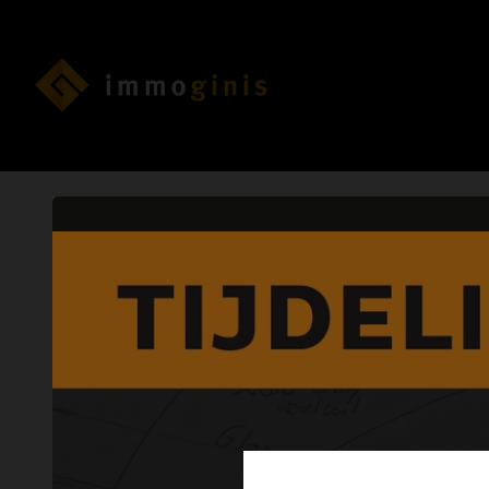
Super goede, professionele s
Lian B.