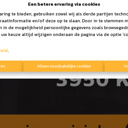
Een betere ervaring via cookies
aring te bieden, gebruiken zowel wij als derde partijen tech
araatinformatie en/of deze op te slaan. Door in te stemmen 
en in de mogelijkheid persoonlijke gegevens zoals browsegedr
 uw keuze altijd wijzigen onderaan de pagina via de optie 'co
leid
.
ren
Alleen noodzakelijke cookies
Vo
houdende autoriteit
Lid van
tuut van vastgoedmakelaars
straat 16/B 1000 Brussel
05 38 50 - info@biv.be
Erkend vastgoedmakelaar
vig aan de
plichtenleer
BIV 507775