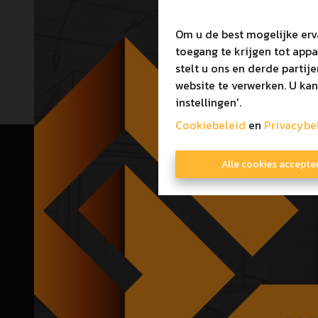
Om u de best mogelijke erv
toegang te krijgen tot app
stelt u ons en derde partij
website te verwerken. U kan
instellingen'.
Cookiebeleid
en
Privacybe
Alle cookies accepte
Immo Ginis BV
Toezicht
Marsestraat 66A, 3950 Kaulille
Beroepsinsti
011/52.52.52
Luxemburg
T
+32 2 5
E
info@immoginis.be
Onderhe
BTW BE0811573957