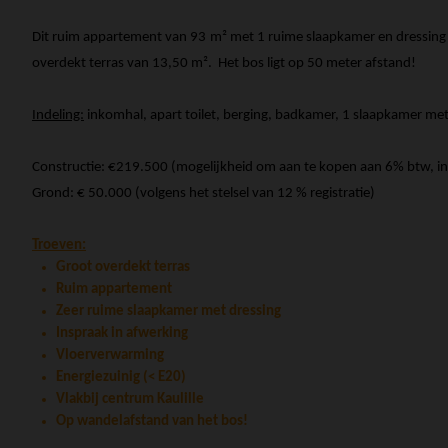
Dit ruim appartement van 93 m² met 1 ruime slaapkamer en dressing is
overdekt terras van 13,50 m². Het bos ligt op 50 meter afstand!
Indeling:
inkomhal, apart toilet, berging, badkamer, 1 slaapkamer m
Constructie: €219.500 (mogelijkheid om aan te kopen aan 6% btw, i
Grond: € 50.000 (volgens het stelsel van 12 % registratie)
Troeven:
Groot overdekt terras
Ruim appartement
Zeer ruime slaapkamer met dressing
Inspraak in afwerking
Vloerverwarming
Energiezuinig (< E20)
Vlakbij centrum Kaulille
Op wandelafstand van het bos!