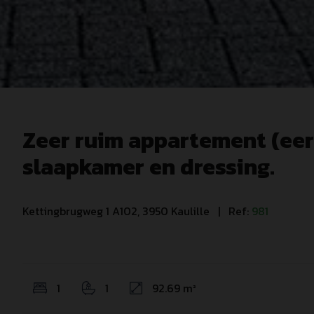
Zeer ruim appartement (eer
slaapkamer en dressing.
Kettingbrugweg 1 A102, 3950 Kaulille
| Ref:
981
1
1
92.69 m²