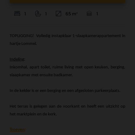
1
1
65 m²
1
TOPLIGGING! Volledig instapklaar 1-slaapkamerappartement in
hartje Lommel.
Indeling
:
Inkomhal, apart toilet, ruime living met open keuken, berging,
slaapkamer met ensuite badkamer.
In de kelder is er een berging en een afgesloten parkeerplaats.
Het terras is gelegen aan de voorkant en heeft een uitzicht op
het marktplein en de kerk.
Troeven
: