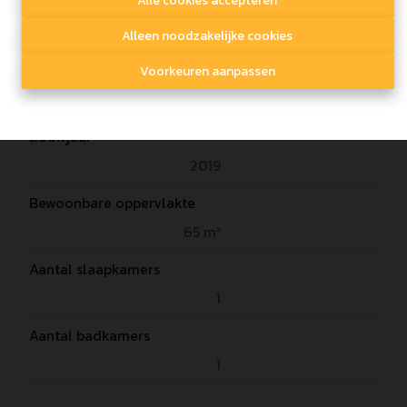
Alle cookies accepteren
Algemeen
Alleen noodzakelijke cookies
Adres
Voorkeuren aanpassen
Norbert Neeckxlaan 2
b0202, 3920 Lommel
Bouwjaar
2019
Bewoonbare oppervlakte
65 m²
Aantal slaapkamers
1
Aantal badkamers
1