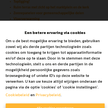
Topligging!
Ruim terras met zicht op het marktplein en de kerk
Zonnepanelen voor gemeenschappelijke delen
Vloerverwarming
ZEER RUIME KELDERBERGING en AFGESLOTEN
AUTOSTAANPLAATS inbegrepen
Een betere ervaring via cookies
Afgewerkt met hoogwaardige materialen
Om u de best mogelijke ervaring te bieden, gebruiken
Ook ideaal voor investeerders!
zowel wij als derde partijen technologieën zoals
cookies om toegang te krijgen tot apparaatinformatie
en/of deze op te slaan. Door in te stemmen met deze
technologieën, stelt u ons en derde partijen in de
mogelijkheid persoonlijke gegevens zoals
browsegedrag of unieke ID's op deze website te
Delen
verwerken. U kan uw keuze altijd wijzigen onderaan de
pagina via de optie 'cookies' of 'cookie instellingen'.
Cookiebeleid
en
Privacybeleid
.