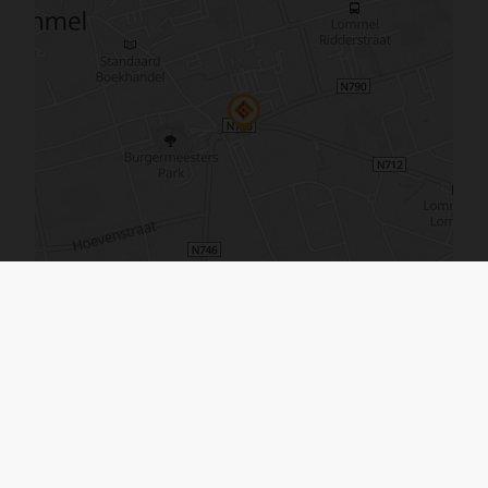
De kaart vergroten
Gelijkaardige panden