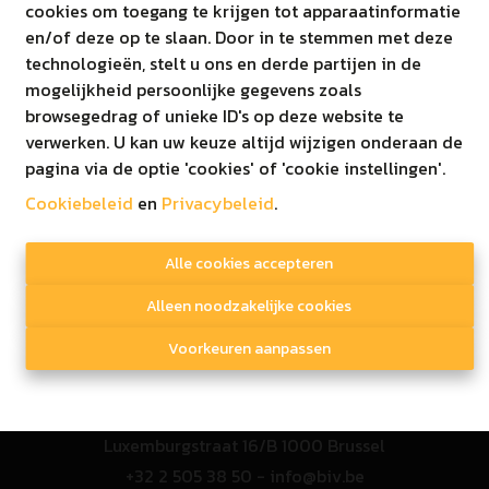
011/52.52.52
cookies om toegang te krijgen tot apparaatinformatie
T
en/of deze op te slaan. Door in te stemmen met deze
E
info@immoginis.be
technologieën, stelt u ons en derde partijen in de
BTW BE0811573957
mogelijkheid persoonlijke gegevens zoals
browsegedrag of unieke ID's op deze website te
verwerken. U kan uw keuze altijd wijzigen onderaan de
pagina via de optie 'cookies' of 'cookie instellingen'.
Cookiebeleid
en
Privacybeleid
© 2020 Immo Ginis
.
Disclaimer
|
Privacy beleid
Alle cookies accepteren
Alleen noodzakelijke cookies
Toezichthoudende autoriteit
Voorkeuren aanpassen
Beroepsinstituut van vastgoedmakelaars
Luxemburgstraat 16/B 1000 Brussel
+32 2 505 38 50 - info@biv.be