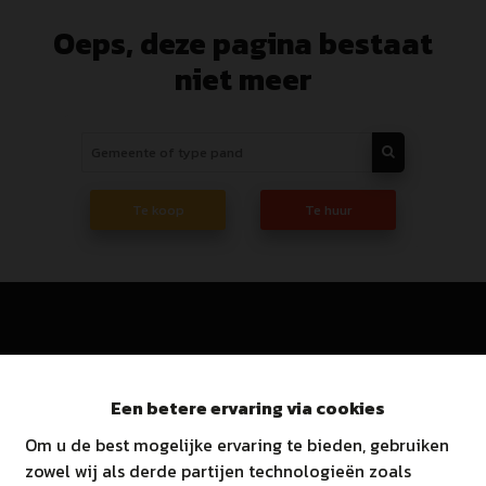
Oeps, deze pagina bestaat
niet meer
Te koop
Te huur
Immo Ginis BV
Een betere ervaring via cookies
Om u de best mogelijke ervaring te bieden, gebruiken
Marsestraat 66A, 3950 Kaulille
zowel wij als derde partijen technologieën zoals