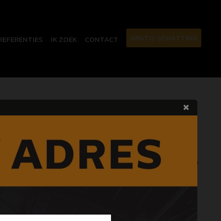
GRATIS SCHATTING
REFERENTIES
IK ZOEK
CONTACT
eze pagina bestaat
niet meer