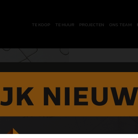
TE KOOP
TE HUUR
PROJECTEN
ONS TEAM
Oeps, d