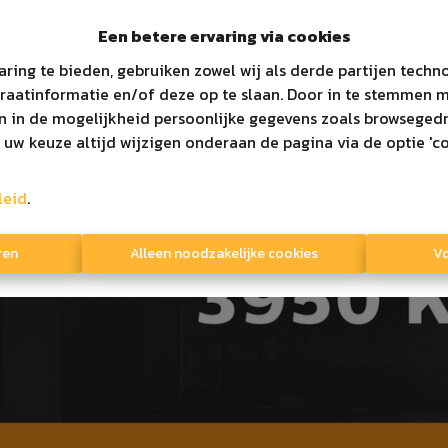
Een betere ervaring via cookies
Te koo
aring te bieden, gebruiken zowel wij als derde partijen tech
araatinformatie en/of deze op te slaan. Door in te stemmen 
en in de mogelijkheid persoonlijke gegevens zoals browsegedr
 uw keuze altijd wijzigen onderaan de pagina via de optie 'co
leid
.
ren
Alleen noodzakelijke cookies
Vo
houdende autoriteit
Lid van
tuut van vastgoedmakelaars
straat 16/B 1000 Brussel
05 38 50 - info@biv.be