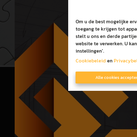
Om u de best mogelijke erv
toegang te krijgen tot app
stelt u ons en derde partij
website te verwerken. U kan
instellingen'.
Cookiebeleid
en
Privacybe
Alle cookies accepte
Immo Ginis BV
Toezicht
Marsestraat 66A, 3950 Kaulille
Beroepsinsti
011/52.52.52
Luxemburg
T
+32 2 5
E
info@immoginis.be