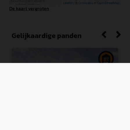
De kaart vergroten
Gelijkaardige panden
Gelijkvloers appartement met 2