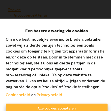
Troeven:
Groot overdekt terras
Ruim appartement
Inspraak in afwerking
Een betere ervaring via cookies
Vloerverwarming
Energiezuinig (< E20)
Om u de best mogelijke ervaring te bieden, gebruiken
Vlakbij centrum Kaulille
zowel wij als derde partijen technologieën zoals
Op 50 meter van het bos!!
cookies om toegang te krijgen tot apparaatinformatie
en/of deze op te slaan. Door in te stemmen met deze
De autostaanplaats en berging dienen bij aangekocht te
technologieën, stelt u ons en derde partijen in de
worden.
mogelijkheid persoonlijke gegevens zoals
browsegedrag of unieke ID's op deze website te
verwerken. U kan uw keuze altijd wijzigen onderaan de
Betreft appartement 21 (Blok B) op het architectenplan. De
pagina via de optie 'cookies' of 'cookie instellingen'.
gebruikte foto's zijn louter bedoeld als impressie!
Cookiebeleid
en
Privacybeleid
.
Lastenboek te verkrijgen via kantoor.
Alle cookies accepteren