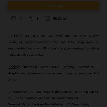
Info aanvragen
2
1
95.92 m²
CENTRUM KAULILLE aan de rand van het bos: tweede
verdieping: appartement van 96m² met twee slaapkamers en
een overdekt terras van 18 m² gericht op het westen (dus lekker
genieten van de avondzon!)
Indeling:
inkomhal, apart toilet, berging, badkamer, 2
slaapkamers, ruime woonkamer met open keuken, overdekt
terras.
Constructie: € 249.500 (mogelijkheid om aan te kopen aan 6%
btw, indien wordt voldaan aan de voorwaarden!)
Grond: € 50.000 (volgens het stelsel van 12 % registratie)