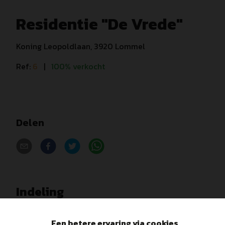
Residentie "De Vrede"
Koning Leopoldlaan, 3920 Lommel
Ref:
6
|
100% verkocht
Delen
Indeling
Een betere ervaring via cookies