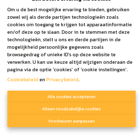
Gelijkvloers
Om u de best mogelijke ervaring te bieden, gebruiken
Oppervlakte
zowel wij als derde partijen technologieën zoals
Ref
Unit
Slaapkamers
Pri
totaal
cookies om toegang te krijgen tot apparaatinformatie
en/of deze op te slaan. Door in te stemmen met deze
KONING
technologieën, stelt u ons en derde partijen in de
LEOPOLDLAAN
Verk
mogelijkheid persoonlijke gegevens zoals
303
174 BUS 0002
101.36 m²
2
Proj
browsegedrag of unieke ID's op deze website te
- LOMMEL
verwerken. U kan uw keuze altijd wijzigen onderaan de
(app 1)
pagina via de optie 'cookies' of 'cookie instellingen'.
KONING
LEOPOLDLAAN
Cookiebeleid
en
Privacybeleid
.
Verk
498
174 BUS 0001
110.57 m²
2
Proj
- LOMMEL
Alle cookies accepteren
(app 2)
Alleen noodzakelijke cookies
Verdieping 1
Voorkeuren aanpassen
Oppervlakte
Ref
Unit
Slaapkamers
Pri
totaal