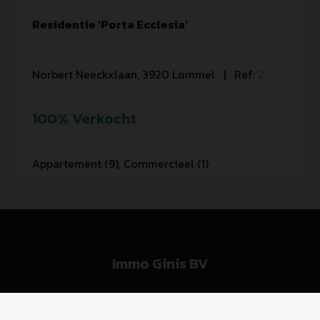
Residentie 'Porta Ecclesia'
Norbert Neeckxlaan, 3920 Lommel
   |   
Ref
: 
2
100% Verkocht
Appartement (9), Commercieel (1)
Immo Ginis BV