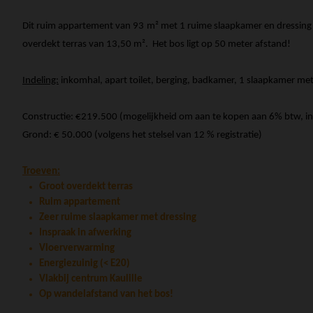
Dit ruim appartement van 93 m² met 1 ruime slaapkamer en dressing is
overdekt terras van 13,50 m². Het bos ligt op 50 meter afstand!
Indeling:
inkomhal, apart toilet, berging, badkamer, 1 slaapkamer m
Constructie: €219.500 (mogelijkheid om aan te kopen aan 6% btw, i
Grond: € 50.000 (volgens het stelsel van 12 % registratie)
Troeven:
Groot overdekt terras
Ruim appartement
Zeer ruime slaapkamer met dressing
Inspraak in afwerking
Vloerverwarming
Energiezuinig (< E20)
Vlakbij centrum Kaulille
Op wandelafstand van het bos!