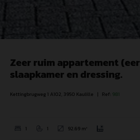
Zeer ruim appartement (eer
slaapkamer en dressing.
Kettingbrugweg 1 A102, 3950 Kaulille
| Ref:
981
1
1
92.69 m²