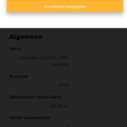
Voorkeuren aanpassen
Algemeen
Adres
Lillerbaan 2 b0102, 3950
Kaulille
Bouwjaar
2026
Bewoonbare oppervlakte
123.83 m²
Aantal slaapkamers
2