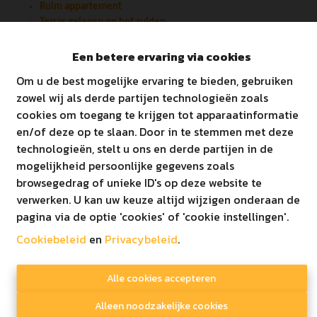
Ruim appartement
Terras gelegen op het zuiden
Inspraak in afwerking
Vloerverwarming
Een betere ervaring via cookies
Energiezuinig (< E20)
Om u de best mogelijke ervaring te bieden, gebruiken
Vlakbij centrum Kaulille
zowel wij als derde partijen technologieën zoals
Gelegen nabij het bos!
cookies om toegang te krijgen tot apparaatinformatie
en/of deze op te slaan. Door in te stemmen met deze
De autostaanplaats dient bij aangekocht te worden.
technologieën, stelt u ons en derde partijen in de
mogelijkheid persoonlijke gegevens zoals
Betreft appartement 10 (Blok A) op het architectenplan. De
browsegedrag of unieke ID's op deze website te
gebruikte foto's zijn louter bedoeld als impressie!
verwerken. U kan uw keuze altijd wijzigen onderaan de
pagina via de optie 'cookies' of 'cookie instellingen'.
Lastenboek te verkrijgen via kantoor.
Cookiebeleid
en
Privacybeleid
.
Alle cookies accepteren
Alleen noodzakelijke cookies
Delen