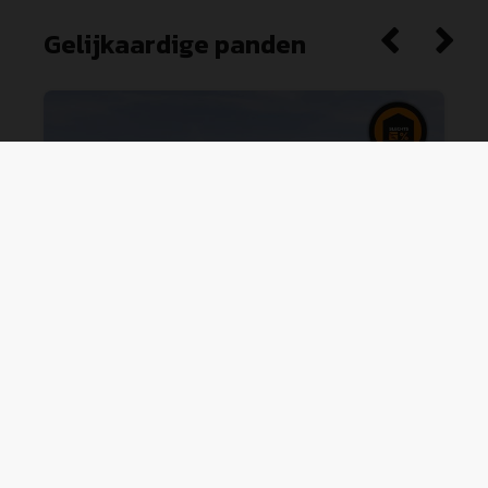
Gelijkaardige panden
Appartement (tweede verdieping) met
2 slaapkamers en overdek
...
Lillerbaan 2 0202, 3950 Kaulille
|
Ref
: 
955