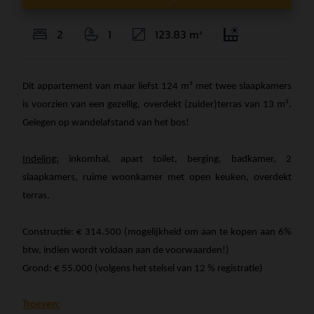
2
1
123.83 m²
Dit appartement van maar liefst 124 m² met twee slaapkamers
is voorzien van een gezellig, overdekt (zuider)terras van 13 m².
Gelegen op wandelafstand van het bos!
Indeling:
inkomhal, apart toilet, berging, badkamer, 2
slaapkamers, ruime woonkamer met open keuken, overdekt
terras.
Constructie: € 314.500 (mogelijkheid om aan te kopen aan 6%
btw, indien wordt voldaan aan de voorwaarden!)
Grond: € 55.000 (volgens het stelsel van 12 % registratie)
Troeven: