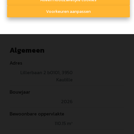
Delen
Voorkeuren aanpassen
Algemeen
Adres
Lillerbaan 2 b0101, 3950
Kaulille
Bouwjaar
2026
Bewoonbare oppervlakte
110.15 m²