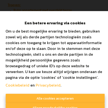
Troeven:
Ruim appartement met overdekt terras
Inspraak in afwerking
Vloerverwarming
Een betere ervaring via cookies
Energiezuinig (< E20)
Om u de best mogelijke ervaring te bieden, gebruiken
Vlakbij centrum Kaulille
zowel wij als derde partijen technologieën zoals
Vlakbij het bos.
cookies om toegang te krijgen tot apparaatinformatie
en/of deze op te slaan. Door in te stemmen met deze
De autostaanplaats dient bij aangekocht te worden.
technologieën, stelt u ons en derde partijen in de
mogelijkheid persoonlijke gegevens zoals
Betreft appartement 9 (Blok A) op het architectenplan. De
browsegedrag of unieke ID's op deze website te
gebruikte foto's zijn louter bedoeld als impressie!
verwerken. U kan uw keuze altijd wijzigen onderaan de
pagina via de optie 'cookies' of 'cookie instellingen'.
Lastenboek te verkrijgen via kantoor.
Cookiebeleid
en
Privacybeleid
.
.
Alle cookies accepteren
Alleen noodzakelijke cookies