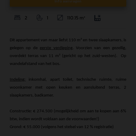
Info aanvragen
2
1
110.15 m²
Dit appartement van maar liefst 110 m² en twee slaapkamers, is
gelegen op de
eerste verdieping
. Voorzien van een gezellig,
overdekt terras van 11 m² (gericht op het zuid-westen). Op
wandelafstand van het bos.
Indeling:
inkomhal, apart toilet, technische ruimte, ruime
woonkamer met open keuken en aansluitend terras, 2
slaapkamers, badkamer.
Constructie: € 274.500 (mogelijkheid om aan te kopen aan 6%
btw, indien wordt voldaan aan de voorwaarden!)
Grond: € 55.000 (volgens het stelsel van 12 % registratie)