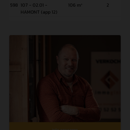
Ve
598
107 - 02.01 -
106 m²
2
P
HAMONT (app 12)
Info aanvragen