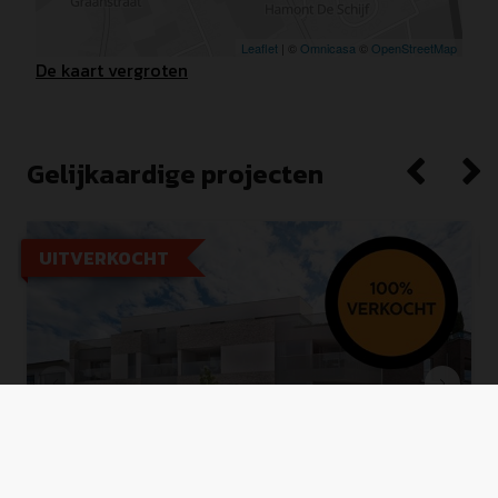
De kaart vergroten
Gelijkaardige projecten
UITVERKOCHT