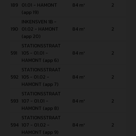
Ve
189
01.01 - HAMONT
84 m²
2
P
(app 19)
INKENSVEN 1B -
Ve
190
01.02 - HAMONT
84 m²
2
P
(app 20)
STATIONSSTRAAT
Ve
591
105 - 01.01 -
84 m²
2
P
HAMONT (app 6)
STATIONSSTRAAT
Ve
592
105 - 01.02 -
84 m²
2
P
HAMONT (app 7)
STATIONSSTRAAT
Ve
593
107 - 01.01 -
84 m²
2
P
HAMONT (app 8)
STATIONSSTRAAT
Ve
594
107 - 01.02 -
84 m²
2
P
HAMONT (app 9)