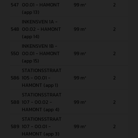
Ve
547
00.01 - HAMONT
99 m²
2
P
(app 13)
INKENSVEN 1A -
Ve
548
00.02 - HAMONT
99 m²
2
P
(app 14)
INKENSVEN 1B -
Ve
550
00.01 - HAMONT
99 m²
2
P
(app 15)
STATIONSSTRAAT
Ve
586
105 - 00.01 -
99 m²
2
P
HAMONT (app 1)
STATIONSSTRAAT
Ve
588
107 - 00.02 -
99 m²
2
P
HAMONT (app 4)
STATIONSSTRAAT
Ve
589
107 - 00.01 -
99 m²
2
P
HAMONT (app 3)