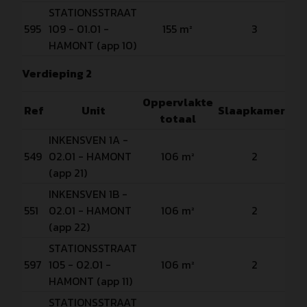
STATIONSSTRAAT
Ve
595
109 - 01.01 -
155 m²
3
P
HAMONT (app 10)
Verdieping 2
Oppervlakte
Ref
Unit
Slaapkamers
totaal
INKENSVEN 1A -
Ve
549
02.01 - HAMONT
106 m²
2
P
(app 21)
INKENSVEN 1B -
Ve
551
02.01 - HAMONT
106 m²
2
P
(app 22)
STATIONSSTRAAT
Ve
597
105 - 02.01 -
106 m²
2
P
HAMONT (app 11)
STATIONSSTRAAT