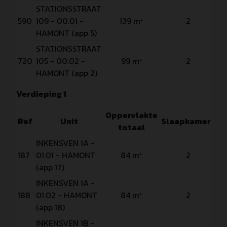
STATIONSSTRAAT
Ve
590
109 - 00.01 -
139 m²
2
P
HAMONT (app 5)
STATIONSSTRAAT
Ve
720
105 - 00.02 -
99 m²
2
P
HAMONT (app 2)
Verdieping 1
Oppervlakte
Ref
Unit
Slaapkamers
totaal
INKENSVEN 1A -
Ve
187
01.01 - HAMONT
84 m²
2
P
(app 17)
INKENSVEN 1A -
Ve
188
01.02 - HAMONT
84 m²
2
P
(app 18)
INKENSVEN 1B -