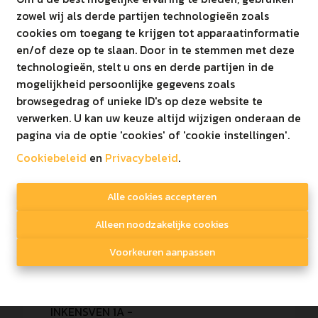
zowel wij als derde partijen technologieën zoals
Inplanting.pdf
cookies om toegang te krijgen tot apparaatinformatie
en/of deze op te slaan. Door in te stemmen met deze
Kelder.pdf
technologieën, stelt u ons en derde partijen in de
mogelijkheid persoonlijke gegevens zoals
browsegedrag of unieke ID's op deze website te
verwerken. U kan uw keuze altijd wijzigen onderaan de
Indeling
pagina via de optie 'cookies' of 'cookie instellingen'.
Cookiebeleid
en
Privacybeleid
.
Gelijkvloers
Alle cookies accepteren
Oppervlakte
Ref
Unit
Slaapkamers
Alleen noodzakelijke cookies
totaal
Voorkeuren aanpassen
INKENSVEN 1B -
Ve
186
00.02 - HAMONT
99 m²
2
P
(app 16)
INKENSVEN 1A -