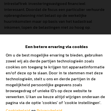
intrestaftrek investeringsvastgoed financieel
interessant. Doordat de fiscus een particulier verhuurde
opbrengstwoning niet belast op de werkelijke
huurinkomsten maar op basis van het kadastraal
inkomen, lopen de belastingen niet zo hoog op.
Wil jij meer weten over de aankoop van een huis of
appartement als opbrengsteigendom? We helpen je
Een betere ervaring via cookies
graag verder!
Om u de best mogelijke ervaring te bieden, gebruiken
Misschien vind je wel jouw investering in het aanbod op
zowel wij als derde partijen technologieën zoals
onze website www.immoginis.be
cookies om toegang te krijgen tot apparaatinformatie
en/of deze op te slaan. Door in te stemmen met deze
technologieën, stelt u ons en derde partijen in de
mogelijkheid persoonlijke gegevens zoals
browsegedrag of unieke ID's op deze website te
verwerken. U kan uw keuze altijd wijzigen onderaan de
Immo Ginis BV
pagina via de optie 'cookies' of 'cookie instellingen'.
Cookiebeleid
en
Privacybeleid
.