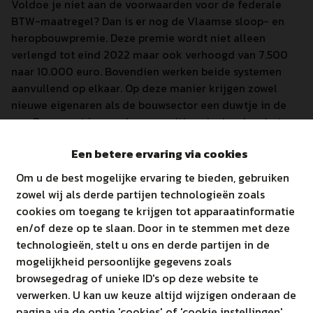
Voldoe je niet aan de voorwaarden voor de federale
BTW-maatregel? Dan is er nog de Vlaamse sloop- en
heropbouwpremie. Deze premie wordt niet alleen
verlengd tot eind 2022 maar ook verhoogd van 7.500
naar 10.000 euro. Bovendien werken beide systemen
aanvullend op elkaar. Op deze manier krijgen zowel
nieuwe eigenaren als de bouwsector een duwtje in de
rug. Daarnaast is er ook een positieve invloed op het
milieu omdat een deel van de oudere huizen versneld
Een betere ervaring via cookies
zal vernieuwd worden tot energiezuinige
nieuwbouwwoningen.
Om u de best mogelijke ervaring te bieden, gebruiken
zowel wij als derde partijen technologieën zoals
Wil je weten welke van onze projecten hiervoor in
cookies om toegang te krijgen tot apparaatinformatie
aanmerking komen? Bel ons dan vrijblijvend!
en/of deze op te slaan. Door in te stemmen met deze
technologieën, stelt u ons en derde partijen in de
mogelijkheid persoonlijke gegevens zoals
browsegedrag of unieke ID's op deze website te
verwerken. U kan uw keuze altijd wijzigen onderaan de
pagina via de optie 'cookies' of 'cookie instellingen'.