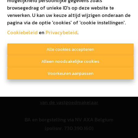
mogelijkheid persoonlijke gegevens zoals
browsegedrag of unieke ID's op deze website te
© 2020 Immo Ginis
verwerken. U kan uw keuze altijd wijzigen onderaan de
Disclaimer
|
Privacy beleid
pagina via de optie 'cookies' of 'cookie instellingen'.
Cookiebeleid
en
Privacybeleid
.
Toezichthoudende autoriteit
Alle cookies accepteren
Alleen noodzakelijke cookies
Beroepsinstituut van vastgoedmakelaars
Voorkeuren aanpassen
Luxemburgstraat 16/B 1000 Brussel
+32 2 505 38 50 - info@biv.be
Onderhevig aan de
plichtenleer
van de vastgoedmakelaar
BA en borgstelling via NV AXA Belgium
(polisnr. 730.390.160)