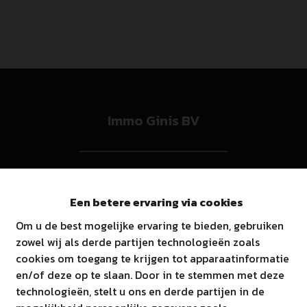
Immo Ginis BV
Marsestraat 66A, 3950 Kaulille
011/52.52.52
Een betere ervaring via cookies
T
E
info@immoginis.be
Om u de best mogelijke ervaring te bieden, gebruiken
zowel wij als derde partijen technologieën zoals
BTW BE0811573957
cookies om toegang te krijgen tot apparaatinformatie
en/of deze op te slaan. Door in te stemmen met deze
technologieën, stelt u ons en derde partijen in de