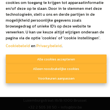
011/52.52.52
cookies om toegang te krijgen tot apparaatinformatie
T
en/of deze op te slaan. Door in te stemmen met deze
E
info@immoginis.be
technologieën, stelt u ons en derde partijen in de
BTW BE0811573957
mogelijkheid persoonlijke gegevens zoals
browsegedrag of unieke ID's op deze website te
verwerken. U kan uw keuze altijd wijzigen onderaan de
pagina via de optie 'cookies' of 'cookie instellingen'.
Cookiebeleid
en
Privacybeleid
© 2020 Immo Ginis
.
Disclaimer
|
Privacy beleid
Alle cookies accepteren
Alleen noodzakelijke cookies
Toezichthoudende autoriteit
Voorkeuren aanpassen
Beroepsinstituut van vastgoedmakelaars
Luxemburgstraat 16/B 1000 Brussel
+32 2 505 38 50 - info@biv.be