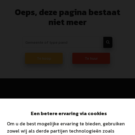
Oeps, deze pagina bestaat
niet meer
Te koop
Te huur
Immo Ginis BV
Een betere ervaring via cookies
Om u de best mogelijke ervaring te bieden, gebruiken
Marsestraat 66A, 3950 Kaulille
zowel wij als derde partijen technologieën zoals