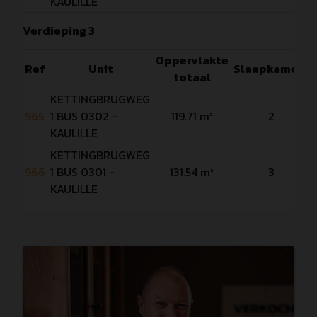
KAULILLE
Verdieping 3
Oppervlakte
Ref
Unit
Slaapkamers
totaal
KETTINGBRUGWEG
965
1 BUS 0302 -
119.71 m²
2
KAULILLE
KETTINGBRUGWEG
966
1 BUS 0301 -
131.54 m²
3
KAULILLE