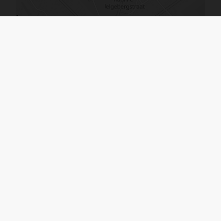
De kaart vergroten
Immo Ginis BV