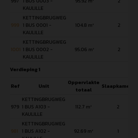
997
1 BUS 0003 -
95.92 m²
2
KAULILLE
KETTINGBRUGWEG
999
1 BUS 0001 -
104.8 m²
2
KAULILLE
KETTINGBRUGWEG
1001
1 BUS 0002 -
95.06 m²
2
KAULILLE
Verdieping 1
Oppervlakte
Ref
Unit
Slaapkamers
totaal
KETTINGBRUGWEG
979
1 BUS A103 -
112.7 m²
2
KAULILLE
KETTINGBRUGWEG
981
1 BUS A102 -
92.69 m²
1