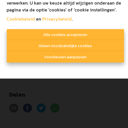
Vloerverwarming op warmtepomp
verwerken. U kan uw keuze altijd wijzigen onderaan de
Inspraak in afwerking
pagina via de optie 'cookies' of 'cookie instellingen'.
Zeer energiezuinig (E-peil < 20)
Cookiebeleid
en
Privacybeleid
.
Vlakbij centrum Kaulille
Gelegen nabij het bos!
Alle cookies accepteren
De gebruikte foto's zijn louter bedoeld als
Alleen noodzakelijke cookies
impressie!
Voorkeuren aanpassen
Lastenboek te verkrijgen via het kantoor.
Delen