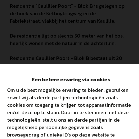
Residentie "Cauliller Poort" - Blok B is gelegen op
de hoek van de Kettingbrugweg en de
Fabriekstraat, vlakbij het centrum van Kaulille.
De residentie ligt op slechts 50 meter van het bos,
heerlijk wonen met de natuur in de achtertuin.
Residentie Cauliller Poort - Blok B bestaat uit 20
appartementen. Er is een mogelijkheid om een
autoplaats in de kelder óf een bovengrondse
Een betere ervaring via cookies
staanplaats bij aan te kopen.
Om u de best mogelijke ervaring te bieden, gebruiken
Troeven:
zowel wij als derde partijen technologieën zoals
Mogelijkheid om aan te kopen aan 6% btw,
cookies om toegang te krijgen tot apparaatinformatie
indien wordt voldaan aan de
en/of deze op te slaan. Door in te stemmen met deze
voorwaarden!
technologieën, stelt u ons en derde partijen in de
Ruime appartementen met 1 tot 3
mogelijkheid persoonlijke gegevens zoals
slaapkamers
browsegedrag of unieke ID's op deze website te