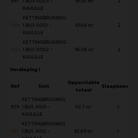
997
1 BUS 0003 -
95.92 m²
2
KAULILLE
KETTINGBRUGWEG
999
1 BUS 0001 -
104.8 m²
2
KAULILLE
KETTINGBRUGWEG
1001
1 BUS 0002 -
95.06 m²
2
KAULILLE
Verdieping 1
Oppervlakte
Ref
Unit
Slaapkamers
totaal
KETTINGBRUGWEG
979
1 BUS A103 -
112.7 m²
2
KAULILLE
KETTINGBRUGWEG
981
1 BUS A102 -
92.69 m²
1