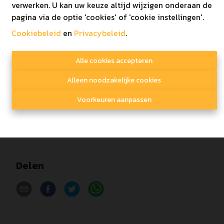
Vloerverwarming op warmtepomp
verwerken. U kan uw keuze altijd wijzigen onderaan de
Inspraak in afwerking
pagina via de optie 'cookies' of 'cookie instellingen'.
Zeer energiezuinig (E-peil < 20)
Cookiebeleid
en
Privacybeleid
.
Vlakbij centrum Kaulille
Gelegen nabij het bos!
Alle cookies accepteren
De gebruikte foto's zijn louter bedoeld als
Alleen noodzakelijke cookies
impressie!
Voorkeuren aanpassen
Lastenboek te verkrijgen via het kantoor.
Delen