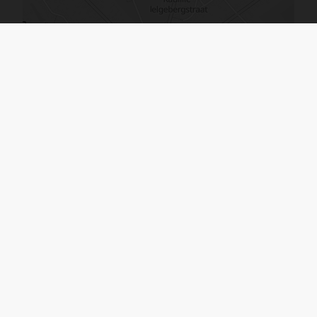
De kaart vergroten
Immo Ginis BV