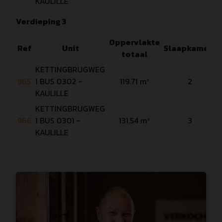
KAULILLE
Verdieping 3
Oppervlakte
Ref
Unit
Slaapkamers
totaal
KETTINGBRUGWEG
965
1 BUS 0302 -
119.71 m²
2
KAULILLE
KETTINGBRUGWEG
966
1 BUS 0301 -
131.54 m²
3
KAULILLE