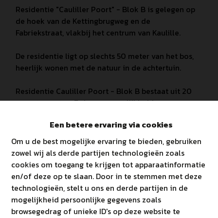
Residentie "Cauliller Poort" - Blok B is gelegen op
de hoek van de Kettingbrugweg en de
Fabriekstraat, vlakbij het centrum van Kaulille.
De residentie ligt op slechts 50 meter van het bos,
heerlijk wonen met de natuur in de achtertuin.
Residentie Cauliller Poort - Blok B bestaat uit 20
appartementen. Er is een mogelijkheid om een
autoplaats in de kelder óf een bovengrondse
Een betere ervaring via cookies
staanplaats bij aan te kopen.
Om u de best mogelijke ervaring te bieden, gebruiken
Troeven:
zowel wij als derde partijen technologieën zoals
Mogelijkheid om aan te kopen aan 6% btw,
cookies om toegang te krijgen tot apparaatinformatie
indien wordt voldaan aan de
en/of deze op te slaan. Door in te stemmen met deze
voorwaarden!
technologieën, stelt u ons en derde partijen in de
Ruime appartementen met 1 tot 3
mogelijkheid persoonlijke gegevens zoals
slaapkamers
browsegedrag of unieke ID's op deze website te